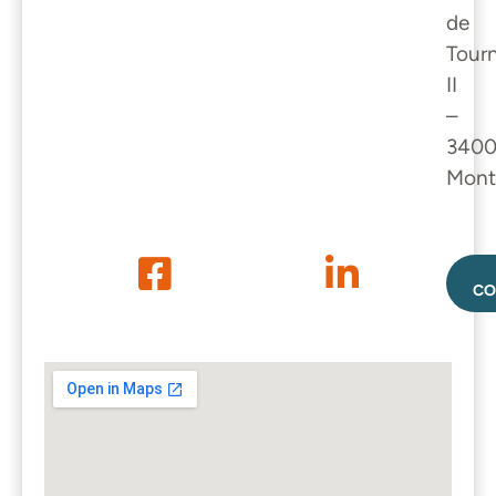
de
Tour
II
–
340
Montp
CO