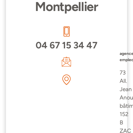
Montpellier
04 67 15 34 47
agence
emple
73
All.
Jean
Anoui
bâti
152
B
ZAC