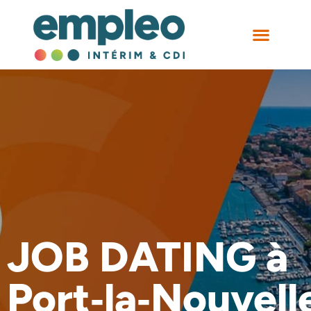
NOS AGEN
JOB DATING à
Port‑la‑Nouvell